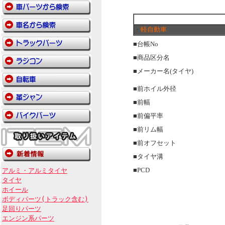
・
軽自動車
■台帳No
■商品区分名
■メーカー名(タイヤ)
■前ホイル外径
■前幅
■前偏平率
■前リム幅
■前オフセット
■タイヤ溝
アルミ・アルミタイヤ
■PCD
タイヤ
ホイール
ボディパーツ(トラック含む)
足回りパーツ
エンジン系パーツ