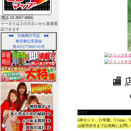
ケータイは上のボタンから直接電
話できます
■■
古物商許可証
■■
東京都公安員会
第305577900745号
🏬
■備考
4本セット、21年製。5.1mm。
は販売担当までお気軽にお問い