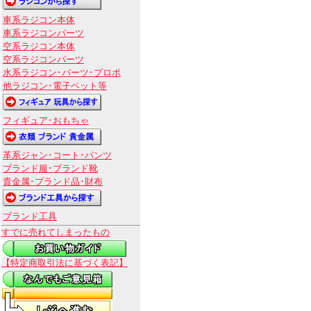
車系ラジコン本体
車系ラジコンパーツ
空系ラジコン本体
空系ラジコンパーツ
水系ラジコン･パーツ･プロポ
他ラジコン･電子ペット等
フィギュア･おもちゃ
革系ジャン･コート･パンツ
ブランド服･ブランド靴
貴金属･ブランド品･財布
ブランド工具
すでに売れてしまったもの
【特定商取引法に基づく表記】