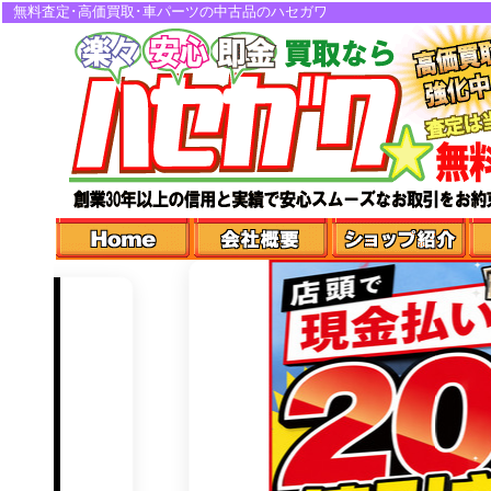
無料査定･高価買取･車パーツの中古品のハセガワ