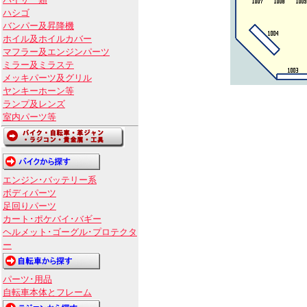
バイザー類
ハシゴ
バンパー及昇降機
ホイル及ホイルカバー
マフラー及エンジンパーツ
ミラー及ミラステ
メッキパーツ及グリル
ヤンキーホーン等
ランプ及レンズ
室内パーツ等
エンジン･バッテリー系
ボディパーツ
足回りパーツ
カート･ポケバイ･バギー
ヘルメット･ゴーグル･プロテクタ
ー
パーツ･用品
自転車本体とフレーム