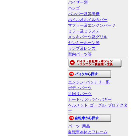
バイザー類
ハシゴ
バンパー及昇降機
ホイル及ホイルカバー
マフラー及エンジンパーツ
ミラー及ミラステ
メッキパーツ及グリル
ヤンキーホーン等
ランプ及レンズ
室内パーツ等
エンジン･バッテリー系
ボディパーツ
足回りパーツ
カート･ポケバイ･バギー
ヘルメット･ゴーグル･プロテクタ
ー
パーツ･用品
自転車本体とフレーム