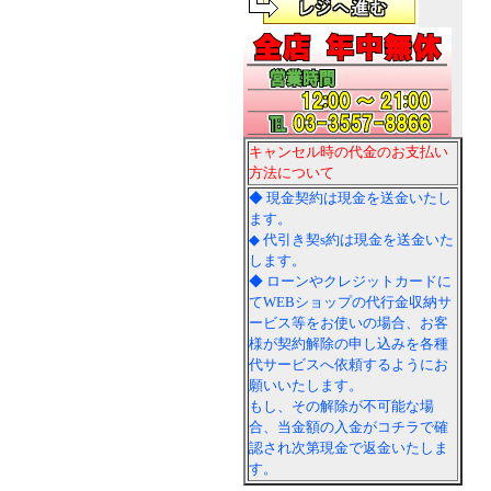
キャンセル時の代金のお支払い
方法について
◆ 現金契約は現金を送金いたし
ます。
◆ 代引き契s約は現金を送金いた
します。
◆ ローンやクレジットカードに
てWEBショップの代行金収納サ
ービス等をお使いの場合、お客
様が契約解除の申し込みを各種
代サービスへ依頼するようにお
願いいたします。
もし、その解除が不可能な場
合、当金額の入金がコチラで確
認され次第現金で返金いたしま
す。