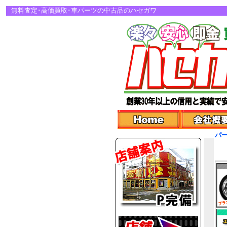
無料査定･高価買取･車パーツの中古品のハセガワ
パ