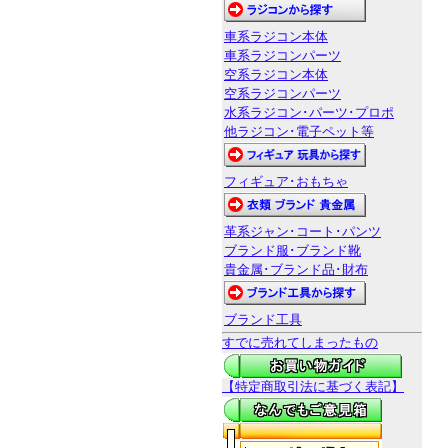
車系ラジコン本体
車系ラジコンパーツ
空系ラジコン本体
空系ラジコンパーツ
水系ラジコン･パーツ･プロポ
他ラジコン･電子ペット等
フィギュア･おもちゃ
革系ジャン･コート･パンツ
ブランド服･ブランド靴
貴金属･ブランド品･財布
ブランド工具
すでに売れてしまったもの
【特定商取引法に基づく表記】