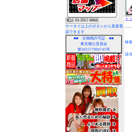
ト
ケータイは上のボタンから直接電
話できます
■■
古物商許可証
■■
検索
東京都公安員会
第305577900745号
該