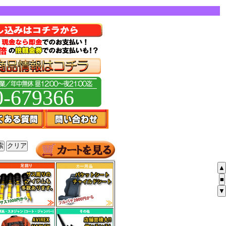
0-679366
▲
■
▼