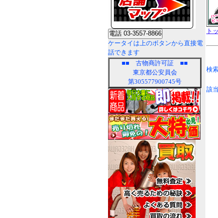
ト
ケータイは上のボタンから直接電
話できます
■■
古物商許可証
■■
検索
東京都公安員会
第305577900745号
該