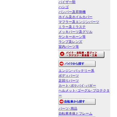
バイザー類
ハシゴ
バンパー及昇降機
ホイル及ホイルカバー
マフラー及エンジンパーツ
ミラー及ミラステ
メッキパーツ及グリル
ヤンキーホーン等
ランプ及レンズ
室内パーツ等
エンジン･バッテリー系
ボディパーツ
足回りパーツ
カート･ポケバイ･バギー
ヘルメット･ゴーグル･プロテクタ
ー
パーツ･用品
自転車本体とフレーム