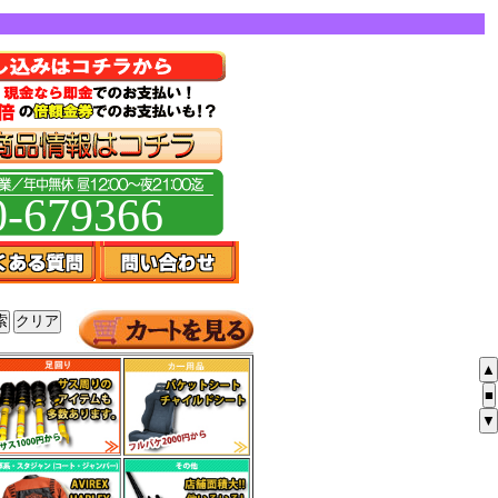
0-679366
▲
■
▼