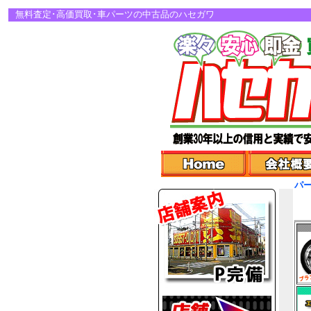
無料査定･高価買取･車パーツの中古品のハセガワ
パ