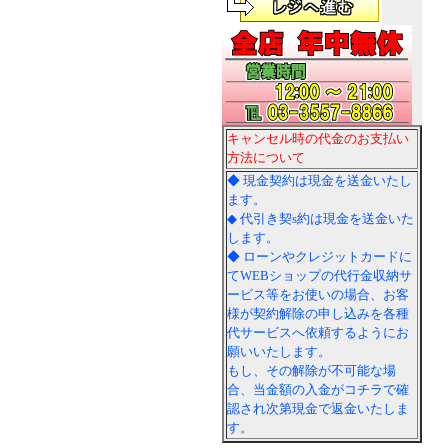
キャンセル時の代金のお支払い
方法について
◆ 現金契約は現金を送金いたし
ます。
◆ 代引き契s約は現金を送金いた
します。
◆ ローンやクレジットカードに
てWEBショップの代行金収納サ
ービス等をお使いの場合、お客
様が契約解除の申し込みを各種
代サービスへ依頼するようにお
願いいたします。
もし、その解除が不可能な場
合、当金額の入金がコチラで確
認され次第現金で返金いたしま
す。