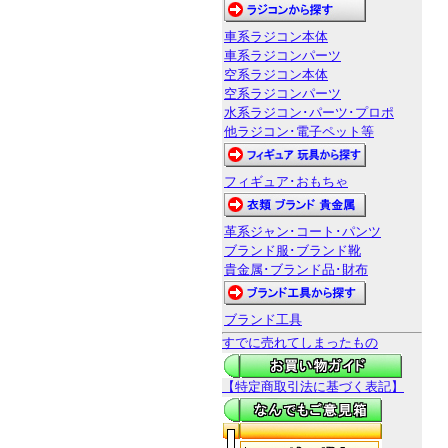
車系ラジコン本体
車系ラジコンパーツ
空系ラジコン本体
空系ラジコンパーツ
水系ラジコン･パーツ･プロポ
他ラジコン･電子ペット等
フィギュア･おもちゃ
革系ジャン･コート･パンツ
ブランド服･ブランド靴
貴金属･ブランド品･財布
ブランド工具
すでに売れてしまったもの
【特定商取引法に基づく表記】