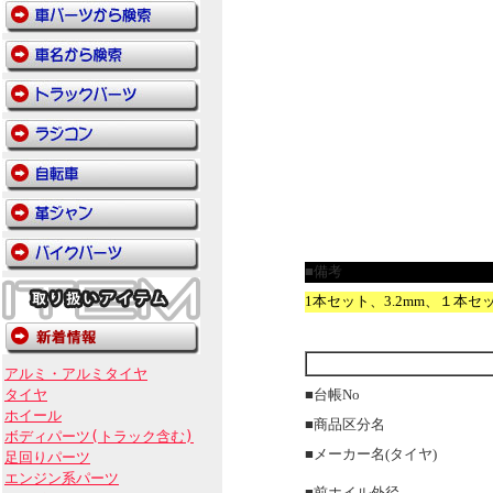
■備考
1本セット、3.2mm、１本セ
アルミ・アルミタイヤ
タイヤ
■台帳No
ホイール
■商品区分名
ボディパーツ(トラック含む)
■メーカー名(タイヤ)
足回りパーツ
エンジン系パーツ