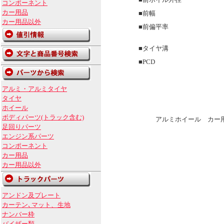
■前ホイル外径
コンポーネント
カー用品
■前幅
カー用品以外
■前偏平率
■タイヤ溝
■PCD
アルミ・アルミタイヤ
タイヤ
ホイール
ボディパーツ(トラック含む)
アルミホイール カー用
足回りパーツ
エンジン系パーツ
コンポーネント
カー用品
カー用品以外
アンドン及プレート
カーテン､マット、生地
ナンバー枠