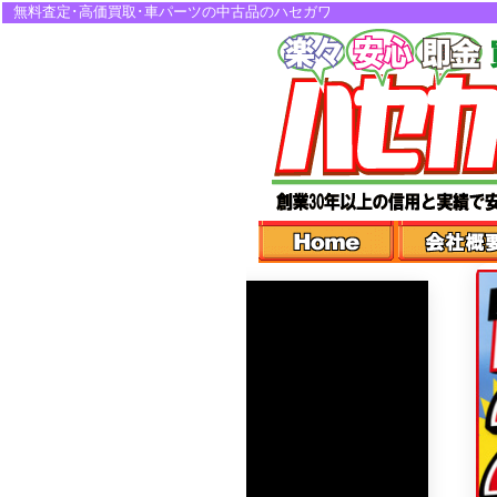
無料査定･高価買取･車パーツの中古品のハセガワ