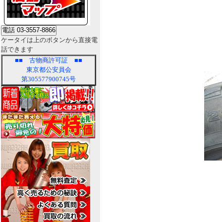
ケータイは上のボタンから直接電
話できます
■■
古物商許可証
■■
東京都公安員会
第305577900745号