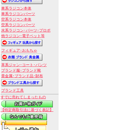
車系ラジコン本体
車系ラジコンパーツ
空系ラジコン本体
空系ラジコンパーツ
水系ラジコン･パーツ･プロポ
他ラジコン･電子ペット等
フィギュア･おもちゃ
革系ジャン･コート･パンツ
ブランド服･ブランド靴
貴金属･ブランド品･財布
ブランド工具
すでに売れてしまったもの
【特定商取引法に基づく表記】