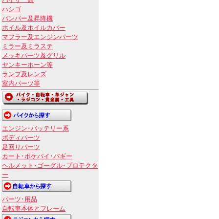
バイザー類
ハシゴ
バンパー及昇降機
ホイル及ホイルカバー
マフラー及エンジンパーツ
ミラー及ミラステ
メッキパーツ及グリル
ヤンキーホーン等
ランプ及レンズ
室内パーツ等
エンジン･バッテリー系
ボディパーツ
足回りパーツ
カート･ポケバイ･バギー
ヘルメット･ゴーグル･プロテクタ
ー
パーツ･用品
自転車本体とフレーム