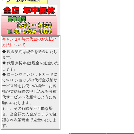
キャンセル時の代金のお支払い
方法について
◆ 現金契約は現金を送金いたし
ます。
◆ 代引き契s約は現金を送金いた
します。
◆ ローンやクレジットカードに
てWEBショップの代行金収納サ
ービス等をお使いの場合、お客
様が契約解除の申し込みを各種
代サービスへ依頼するようにお
願いいたします。
もし、その解除が不可能な場
合、当金額の入金がコチラで確
認され次第現金で返金いたしま
す。