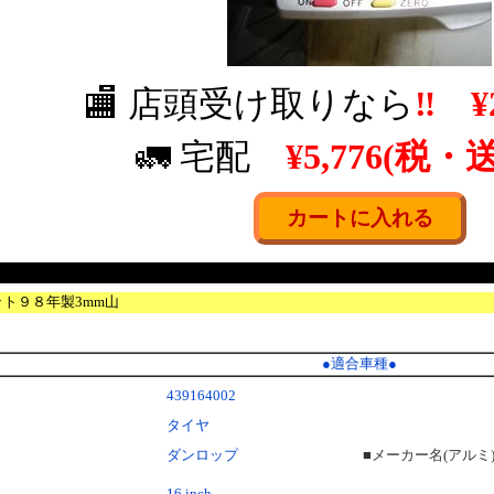
🏬 店頭受け取りなら
‼
¥
🚛 宅配
¥5,776(税・
ット９８年製3mm山
●
適合車種
●
439164002
タイヤ
ダンロップ
■メーカー名(アルミ