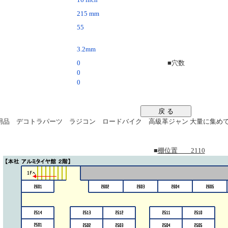
16 inch
215 mm
55
3.2mm
0
■穴数
0
0
戻 る
品 デコトラパーツ ラジコン ロードバイク 高級革ジャン 大量に集めてます。
■
棚位置 2110