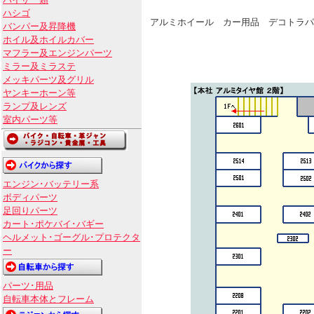
バイザー類
ハシゴ
アルミホイール カー用品 デコトラパ
バンパー及昇降機
ホイル及ホイルカバー
マフラー及エンジンパーツ
ミラー及ミラステ
メッキパーツ及グリル
ヤンキーホーン等
ランプ及レンズ
室内パーツ等
エンジン･バッテリー系
ボディパーツ
足回りパーツ
カート･ポケバイ･バギー
ヘルメット･ゴーグル･プロテクタ
ー
パーツ･用品
自転車本体とフレーム