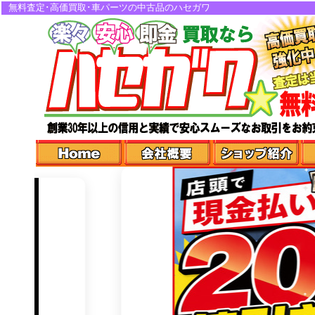
無料査定･高価買取･車パーツの中古品のハセガワ