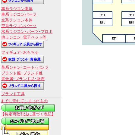
車系ラジコン本体
車系ラジコンパーツ
空系ラジコン本体
空系ラジコンパーツ
水系ラジコン･パーツ･プロポ
他ラジコン･電子ペット等
フィギュア･おもちゃ
革系ジャン･コート･パンツ
ブランド服･ブランド靴
貴金属･ブランド品･財布
ブランド工具
すでに売れてしまったもの
【特定商取引法に基づく表記】