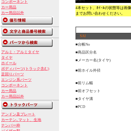
■備考
コンポーネント
カー用品
4本セット、ﾎｲｰﾙの状態等は
カー用品以外
までお問い合わせください。
・
SAI
■台帳No
アルミ・アルミタイヤ
■商品区分名
タイヤ
■メーカー名(タイヤ)
ホイール
ボディパーツ(トラック含む)
■前ホイル外径
足回りパーツ
エンジン系パーツ
■前リム幅
コンポーネント
カー用品
■前オフセット
カー用品以外
■タイヤ溝
■PCD
アンドン及プレート
カーテン､マット、生地
ナンバー枠