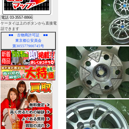
ケータイは上のボタンから直接電
話できます
■■
古物商許可証
■■
東京都公安員会
第305577900745号