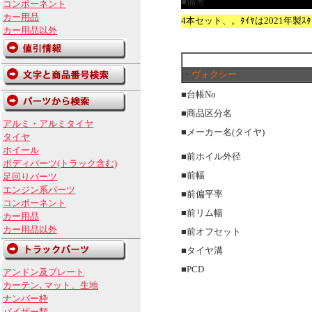
■備考
コンポーネント
カー用品
4本セット、。ﾀｲﾔは2021年製ｽﾀｯﾄ
カー用品以外
・
ヴォクシー
■台帳No
■商品区分名
アルミ・アルミタイヤ
■メーカー名(タイヤ)
タイヤ
ホイール
■前ホイル外径
ボディパーツ(トラック含む)
■前幅
足回りパーツ
エンジン系パーツ
■前偏平率
コンポーネント
■前リム幅
カー用品
カー用品以外
■前オフセット
■タイヤ溝
■PCD
アンドン及プレート
カーテン､マット、生地
ナンバー枠