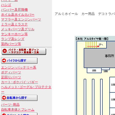
バイザー類
ハシゴ
バンパー及昇降機
アルミホイール カー用品 デコトラパ
ホイル及ホイルカバー
マフラー及エンジンパーツ
ミラー及ミラステ
メッキパーツ及グリル
ヤンキーホーン等
ランプ及レンズ
室内パーツ等
エンジン･バッテリー系
ボディパーツ
足回りパーツ
カート･ポケバイ･バギー
ヘルメット･ゴーグル･プロテクタ
ー
パーツ･用品
自転車本体とフレーム