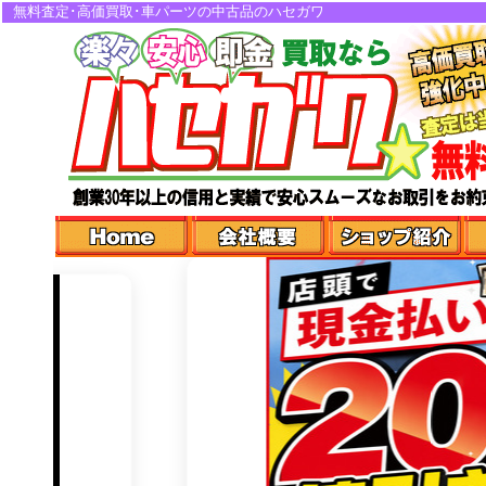
無料査定･高価買取･車パーツの中古品のハセガワ