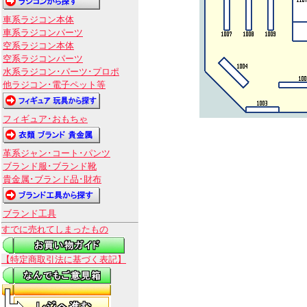
車系ラジコン本体
車系ラジコンパーツ
空系ラジコン本体
空系ラジコンパーツ
水系ラジコン･パーツ･プロポ
他ラジコン･電子ペット等
フィギュア･おもちゃ
革系ジャン･コート･パンツ
ブランド服･ブランド靴
貴金属･ブランド品･財布
ブランド工具
すでに売れてしまったもの
【特定商取引法に基づく表記】