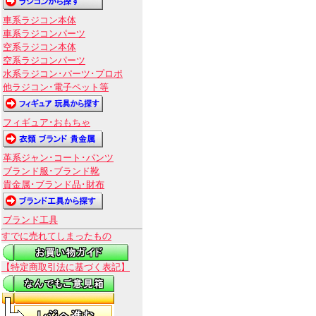
車系ラジコン本体
車系ラジコンパーツ
空系ラジコン本体
空系ラジコンパーツ
水系ラジコン･パーツ･プロポ
他ラジコン･電子ペット等
フィギュア･おもちゃ
革系ジャン･コート･パンツ
ブランド服･ブランド靴
貴金属･ブランド品･財布
ブランド工具
すでに売れてしまったもの
【特定商取引法に基づく表記】