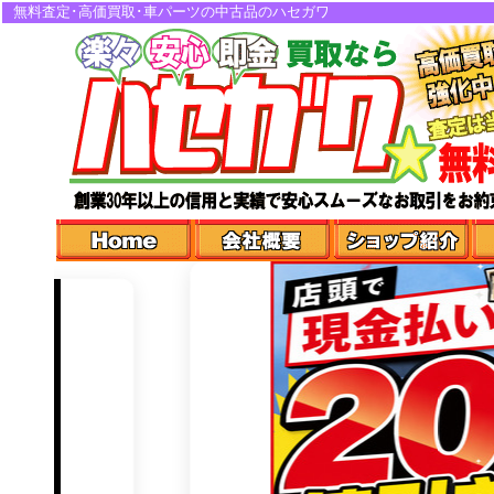
無料査定･高価買取･車パーツの中古品のハセガワ