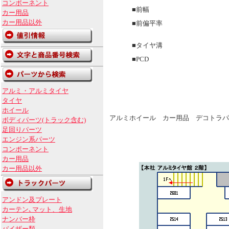
コンポーネント
■前幅
カー用品
カー用品以外
■前偏平率
■タイヤ溝
■PCD
アルミ・アルミタイヤ
タイヤ
ホイール
アルミホイール カー用品 デコトラパ
ボディパーツ(トラック含む)
足回りパーツ
エンジン系パーツ
コンポーネント
カー用品
カー用品以外
アンドン及プレート
カーテン､マット、生地
ナンバー枠