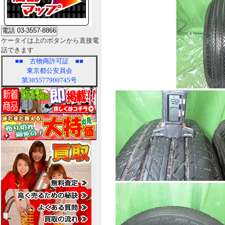
ケータイは上のボタンから直接電
話できます
■■
古物商許可証
■■
東京都公安員会
第305577900745号