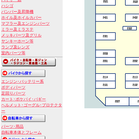
バイザー類
ハシゴ
バンパー及昇降機
ホイル及ホイルカバー
マフラー及エンジンパーツ
ミラー及ミラステ
メッキパーツ及グリル
ヤンキーホーン等
ランプ及レンズ
室内パーツ等
エンジン･バッテリー系
ボディパーツ
足回りパーツ
カート･ポケバイ･バギー
ヘルメット･ゴーグル･プロテクタ
ー
パーツ･用品
自転車本体とフレーム