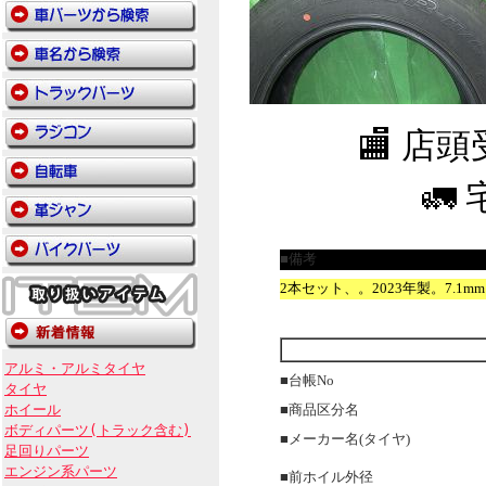
🏬 店
🚛
■備考
2本セット、。2023年製。7.1mm
アルミ・アルミタイヤ
■台帳No
タイヤ
ホイール
■商品区分名
ボディパーツ(トラック含む)
■メーカー名(タイヤ)
足回りパーツ
エンジン系パーツ
■前ホイル外径