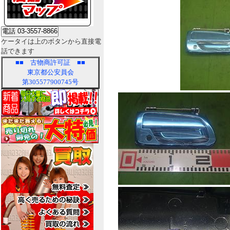
ケータイは上のボタンから直接電
話できます
■■
古物商許可証
■■
東京都公安員会
第305577900745号