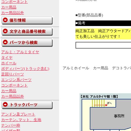
コンポーネント
カー用品
カー用品以外
■型番(部品品番)
■備考
純正加工品 純正アウタードア
ても美しい仕上がりです！
アルミ・アルミタイヤ
タイヤ
ホイール
アルミホイール カー用品 デコトラパ
ボディパーツ(トラック含む)
足回りパーツ
エンジン系パーツ
コンポーネント
カー用品
カー用品以外
アンドン及プレート
カーテン､マット、生地
ナンバー枠