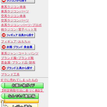
車系ラジコン本体
車系ラジコンパーツ
空系ラジコン本体
空系ラジコンパーツ
水系ラジコン･パーツ･プロポ
他ラジコン･電子ペット等
フィギュア･おもちゃ
革系ジャン･コート･パンツ
ブランド服･ブランド靴
貴金属･ブランド品･財布
ブランド工具
すでに売れてしまったもの
【特定商取引法に基づく表記】