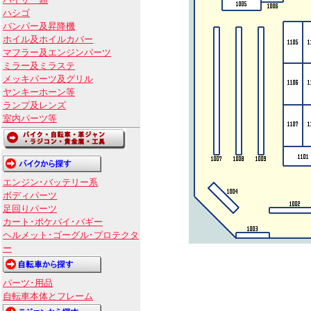
バイザー類
ハシゴ
バンパー及昇降機
ホイル及ホイルカバー
マフラー及エンジンパーツ
ミラー及ミラステ
メッキパーツ及グリル
ヤンキーホーン等
ランプ及レンズ
室内パーツ等
エンジン･バッテリー系
ボディパーツ
足回りパーツ
カート･ポケバイ･バギー
ヘルメット･ゴーグル･プロテクタ
ー
パーツ･用品
自転車本体とフレーム