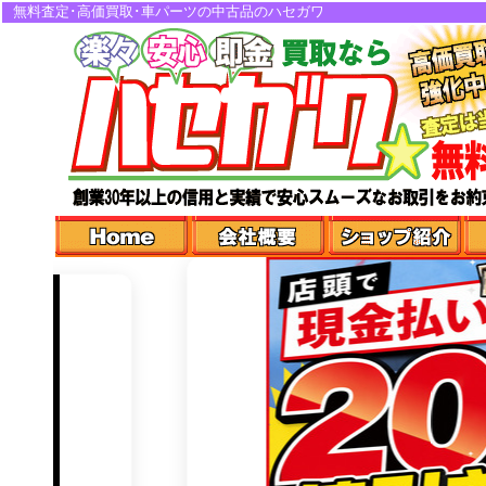
無料査定･高価買取･車パーツの中古品のハセガワ