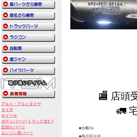
🏬 店
アルミ・アルミタイヤ
🚛 
タイヤ
ホイール
ボディパーツ(トラック含む)
足回りパーツ
■台帳No
エンジン系パーツ
■商品区分名