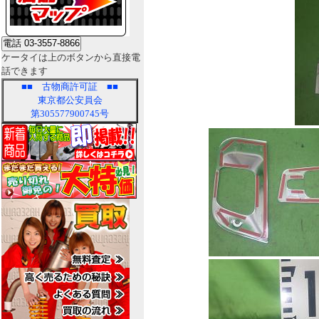
ケータイは上のボタンから直接電
話できます
■■
古物商許可証
■■
東京都公安員会
第305577900745号