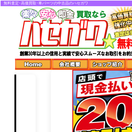
無料査定･高価買取･車パーツの中古品のハセガワ