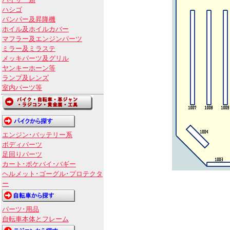
バイザー類
ハシゴ
バンパー及昇降機
ホイル及ホイルカバー
マフラー及エンジンパーツ
ミラー及ミラステ
メッキパーツ及グリル
ヤンキーホーン等
ランプ及レンズ
室内パーツ等
エンジン･バッテリー系
ボディパーツ
足回りパーツ
カート･ポケバイ･バギー
ヘルメット･ゴーグル･プロテクタ
ー
パーツ･用品
自転車本体とフレーム