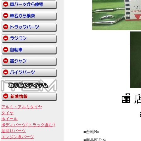
🏬
アルミ・アルミタイヤ
タイヤ
ホイール
ボディパーツ(トラック含む)
足回りパーツ
■台帳No
エンジン系パーツ
■商品区分名