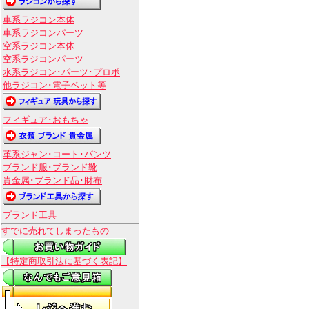
車系ラジコン本体
車系ラジコンパーツ
空系ラジコン本体
空系ラジコンパーツ
水系ラジコン･パーツ･プロポ
他ラジコン･電子ペット等
フィギュア･おもちゃ
革系ジャン･コート･パンツ
ブランド服･ブランド靴
貴金属･ブランド品･財布
ブランド工具
すでに売れてしまったもの
【特定商取引法に基づく表記】