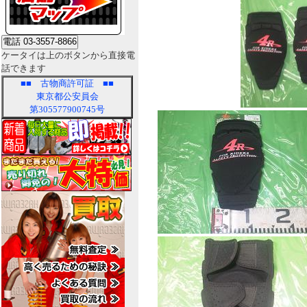
ケータイは上のボタンから直接電
話できます
■■
古物商許可証
■■
東京都公安員会
第305577900745号