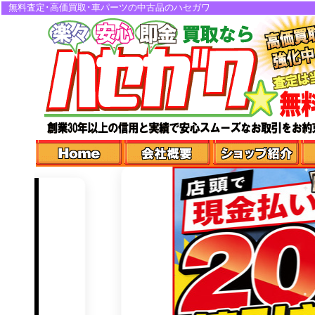
無料査定･高価買取･車パーツの中古品のハセガワ