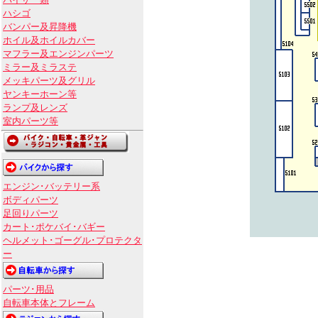
バイザー類
ハシゴ
バンパー及昇降機
ホイル及ホイルカバー
マフラー及エンジンパーツ
ミラー及ミラステ
メッキパーツ及グリル
ヤンキーホーン等
ランプ及レンズ
室内パーツ等
エンジン･バッテリー系
ボディパーツ
足回りパーツ
カート･ポケバイ･バギー
ヘルメット･ゴーグル･プロテクタ
ー
パーツ･用品
自転車本体とフレーム