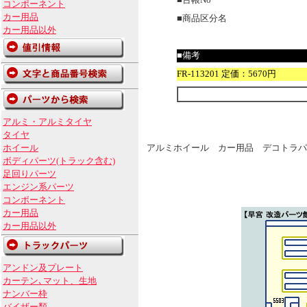
■台帳No
コンポーネント
カー用品
■商品区分名
カー用品以外
■備考
FR-113201 定価：5670円
アルミ・アルミタイヤ
タイヤ
ホイール
アルミホイール カー用品 デコトラパ
ボディパーツ(トラック含む)
足回りパーツ
エンジン系パーツ
コンポーネント
カー用品
カー用品以外
アンドン及プレート
カーテン､マット、生地
ナンバー枠