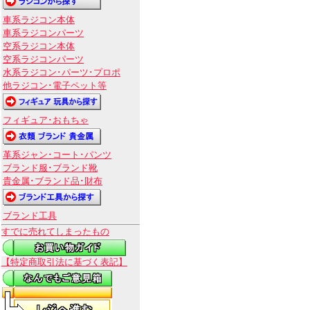
車系ラジコン本体
車系ラジコンパーツ
空系ラジコン本体
空系ラジコンパーツ
水系ラジコン･パーツ･プロポ
他ラジコン･電子ペット等
フィギュア･おもちゃ
革系ジャン･コート･パンツ
ブランド服･ブランド靴
貴金属･ブランド品･財布
ブランド工具
すでに売れてしまったもの
【特定商取引法に基づく表記】