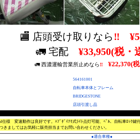
🏬 店頭受け取りなら
‼
¥5
🚛 宅配
¥33,950(税・
¥22,370
(
🚛 西濃運輸営業所止めなら
‼
564161001
自転車本体とフレーム
BRIDGESTONE
店頭引渡し品
ﾁ。3Speed仕様 変速動作は良好です。ﾊﾌﾞﾀﾞｲﾅﾓ式ﾗｲﾄ点灯可能、ﾍﾞﾙ、自
つきましてはお気軽に販売担当までお問い合わせください。
●
適合車種
●