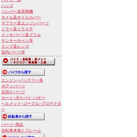
バイザー類
ハシゴ
バンパー及昇降機
ホイル及ホイルカバー
マフラー及エンジンパーツ
ミラー及ミラステ
メッキパーツ及グリル
ヤンキーホーン等
ランプ及レンズ
室内パーツ等
エンジン･バッテリー系
ボディパーツ
足回りパーツ
カート･ポケバイ･バギー
ヘルメット･ゴーグル･プロテクタ
ー
パーツ･用品
自転車本体とフレーム