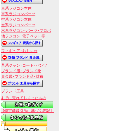
車系ラジコン本体
車系ラジコンパーツ
空系ラジコン本体
空系ラジコンパーツ
水系ラジコン･パーツ･プロポ
他ラジコン･電子ペット等
フィギュア･おもちゃ
革系ジャン･コート･パンツ
ブランド服･ブランド靴
貴金属･ブランド品･財布
ブランド工具
すでに売れてしまったもの
【特定商取引法に基づく表記】