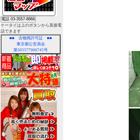
ケータイは上のボタンから直接電
話できます
■■
古物商許可証
■■
東京都公安員会
第305577900745号