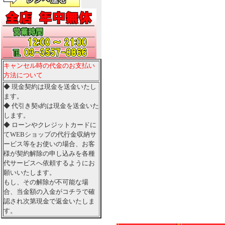
キャンセル時の代金のお支払い
方法について
◆ 現金契約は現金を送金いたし
ます。
◆ 代引き契s約は現金を送金いた
します。
◆ ローンやクレジットカードに
てWEBショップの代行金収納サ
ービス等をお使いの場合、お客
様が契約解除の申し込みを各種
代サービスへ依頼するようにお
願いいたします。
もし、その解除が不可能な場
合、当金額の入金がコチラで確
認され次第現金で返金いたしま
す。