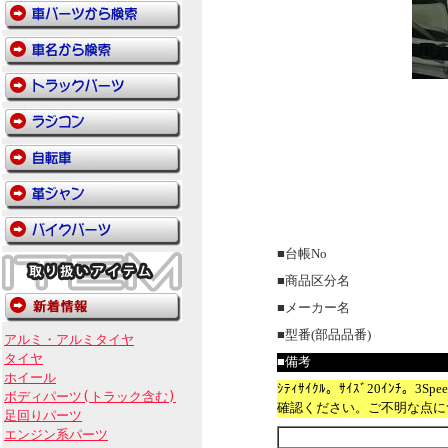
■台帳No
■商品区分名
■メーカー名
■型番(部品品番)
アルミ・アルミタイヤ
タイヤ
■備考
ホイール
ｼﾃｨｻｲｸﾙ。ｻｲｽﾞ20ｲﾝ
ボディパーツ(トラック含む)
確認ください。ご不明な点に
足回りパーツ
エンジン系パーツ