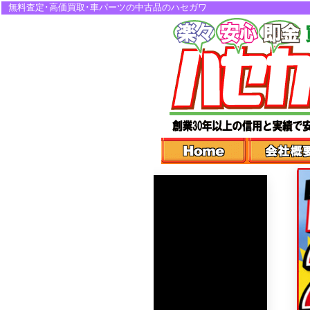
無料査定･高価買取･車パーツの中古品のハセガワ