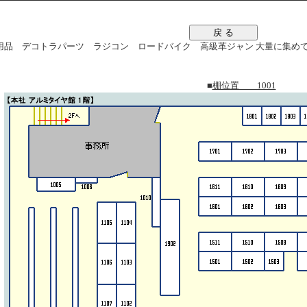
戻 る
品 デコトラパーツ ラジコン ロードバイク 高級革ジャン 大量に集めてます。
■
棚位置 1001