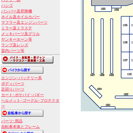
バイザー類
ハシゴ
バンパー及昇降機
ホイル及ホイルカバー
マフラー及エンジンパーツ
ミラー及ミラステ
メッキパーツ及グリル
ヤンキーホーン等
ランプ及レンズ
室内パーツ等
エンジン･バッテリー系
ボディパーツ
足回りパーツ
カート･ポケバイ･バギー
ヘルメット･ゴーグル･プロテクタ
ー
パーツ･用品
自転車本体とフレーム