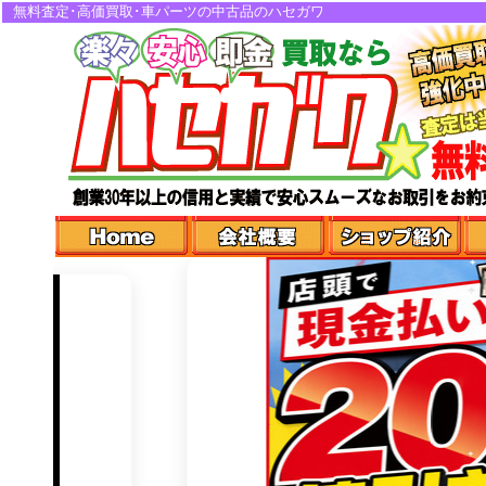
無料査定･高価買取･車パーツの中古品のハセガワ