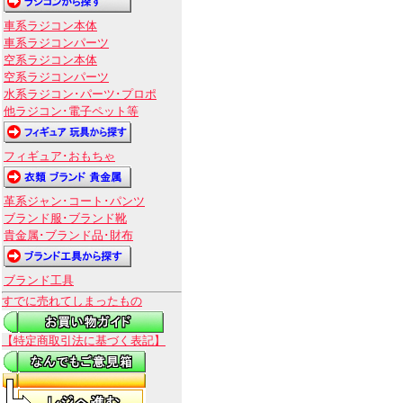
車系ラジコン本体
車系ラジコンパーツ
空系ラジコン本体
空系ラジコンパーツ
水系ラジコン･パーツ･プロポ
他ラジコン･電子ペット等
フィギュア･おもちゃ
革系ジャン･コート･パンツ
ブランド服･ブランド靴
貴金属･ブランド品･財布
ブランド工具
すでに売れてしまったもの
【特定商取引法に基づく表記】