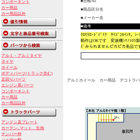
■台帳No
コンポーネント
カー用品
■商品区分名
カー用品以外
■メーカー名
■備考
ｸﾛﾓﾘﾛｰﾄﾞﾊﾞｲｸ ｻｲｽﾞ28ｲﾝﾁ
動作はOKです 変速機ｼﾏﾉ105製。
ｽﾞみられませんピカピカ美品で
アルミ・アルミタイヤ
タイヤ
ホイール
ボディパーツ(トラック含む)
足回りパーツ
アルミホイール カー用品 デコトラパ
エンジン系パーツ
コンポーネント
カー用品
カー用品以外
アンドン及プレート
カーテン､マット、生地
ナンバー枠