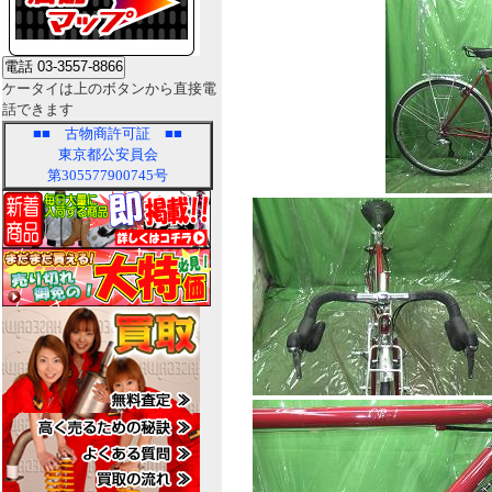
ケータイは上のボタンから直接電
話できます
■■
古物商許可証
■■
東京都公安員会
第305577900745号