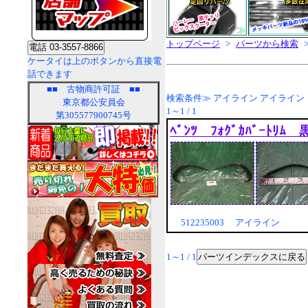
トップページ
>
パーツから検索
ケータイは上のボタンから直接電
話できます
■■
古物商許可証
■■
検索条件≫ アイライン アイライン
東京都公安員会
1～1 / 1
第305577900745号
ﾍﾞﾝﾂ ﾌｫｸﾞｶﾊﾞｰﾄ
512235003 アイライン
パーツインデックスに戻る
1～1 / 1