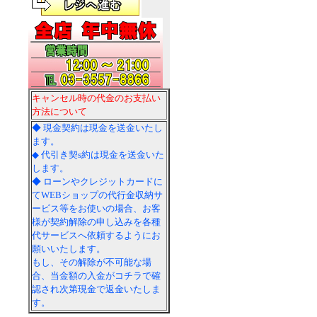
キャンセル時の代金のお支払い
方法について
◆ 現金契約は現金を送金いたし
ます。
◆ 代引き契s約は現金を送金いた
します。
◆ ローンやクレジットカードに
てWEBショップの代行金収納サ
ービス等をお使いの場合、お客
様が契約解除の申し込みを各種
代サービスへ依頼するようにお
願いいたします。
もし、その解除が不可能な場
合、当金額の入金がコチラで確
認され次第現金で返金いたしま
す。