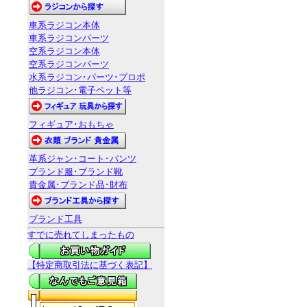
車系ラジコン本体
車系ラジコンパーツ
空系ラジコン本体
空系ラジコンパーツ
水系ラジコン･パーツ･プロポ
他ラジコン･電子ペット等
フィギュア･おもちゃ
革系ジャン･コート･パンツ
ブランド服･ブランド靴
貴金属･ブランド品･財布
ブランド工具
すでに売れてしまったもの
【特定商取引法に基づく表記】