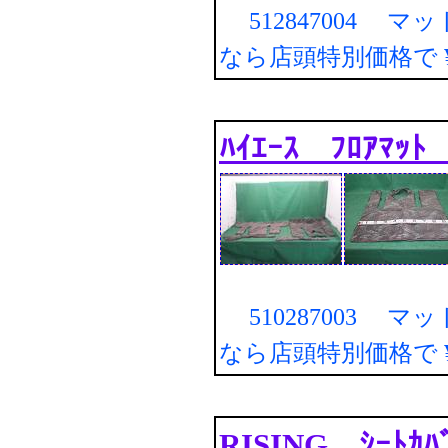
512847004 マ
なら店頭特別価格で
ﾊｲｴｰｽ ﾌﾛｱﾏｯ
510287003 マ
なら店頭特別価格で
RISING ｼｰﾄｶ