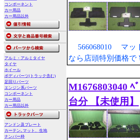
コンポーネント
カー用品
カー用品以外
566068010 マ
なら店頭特別価格で
アルミ・アルミタイヤ
タイヤ
ホイール
ボディパーツ(トラック含む)
足回りパーツ
M1676803040
エンジン系パーツ
コンポーネント
台分 【未使用】
カー用品
カー用品以外
アンドン及プレート
カーテン､マット、生地
ナンバー枠