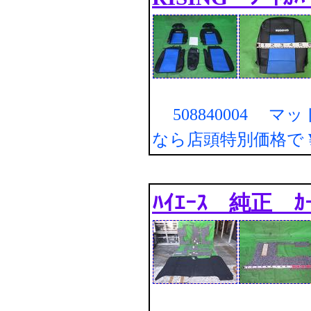
508840004 マ
なら店頭特別価格で
ﾊｲｴｰｽ 純正 ｶｰ