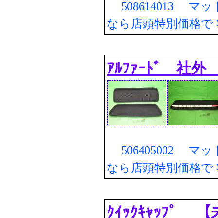
508614013 マ
なら店頭特別価格で
ｱﾙﾌｧｰﾄﾞ 社
506405002 マ
なら店頭特別価格で
ｸｲｯｸｷｬｯﾌﾟ 