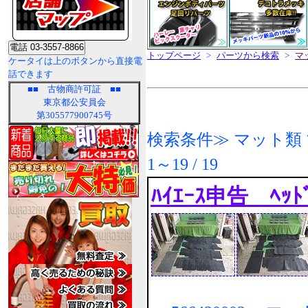
トップページ
>
パーツから検索
>
マ
ケータイは上のボタンから直接電
話できます
■■
古物商許可証
■■
東京都公安員会
第305577900745号
検索条件≫ マット類
1～19 / 19
ﾊｲｴｰｽ申告 ﾍｯﾄﾞ