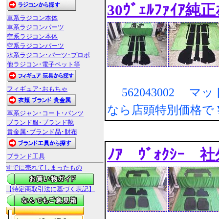
30ｳﾞｪﾙﾌｧｲｱ純正
車系ラジコン本体
車系ラジコンパーツ
空系ラジコン本体
空系ラジコンパーツ
水系ラジコン･パーツ･プロポ
他ラジコン･電子ペット等
フィギュア･おもちゃ
562043002 マ
なら店頭特別価格で
革系ジャン･コート･パンツ
ブランド服･ブランド靴
貴金属･ブランド品･財布
ﾉｱ ｳﾞｫｸｼｰ 社
ブランド工具
すでに売れてしまったもの
【特定商取引法に基づく表記】