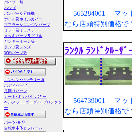
バイザー類
ハシゴ
565284001 マ
バンパー及昇降機
ホイル及ホイルカバー
なら店頭特別価格で
マフラー及エンジンパーツ
ミラー及ミラステ
メッキパーツ及グリル
ヤンキーホーン等
ランプ及レンズ
ﾗﾝｸﾙ ﾗﾝﾄﾞｸﾙｰ
室内パーツ等
エンジン･バッテリー系
ボディパーツ
足回りパーツ
カート･ポケバイ･バギー
564739001 マ
ヘルメット･ゴーグル･プロテクタ
ー
なら店頭特別価格で
パーツ･用品
自転車本体とフレーム