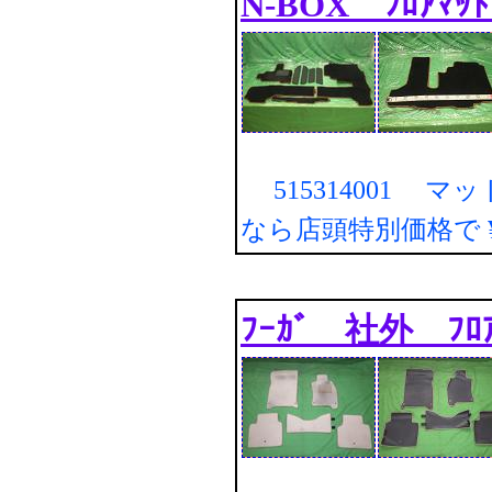
N-BOX ﾌﾛｱﾏ
515314001 マ
なら店頭特別価格で
ﾌｰｶﾞ 社外 ﾌﾛ