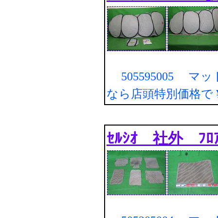
505595005 マ
なら店頭特別価格で
ｾﾙｼｵ 社外 ﾌﾛｱ