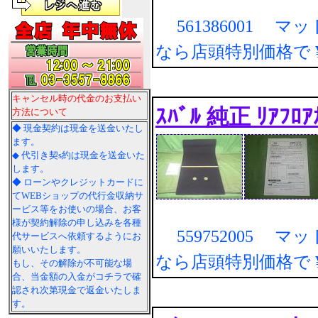
561386001 マ
なら店頭特別価格で
キャンセル時の代金のお支払い
ｽﾊﾞﾙ 純正 ﾘｱﾌ
方法について
◆ 現金契約は現金を送金いたし
ます。
◆ 代引き契s約は現金を送金いた
します。
◆ ローンやクレジットカードに
てWEBショップの代行金収納サ
ービス等をお使いの場合、お客
様が契約解除の申し込みを各種
559752005 マ
代サービスへ依頼するようにお
願いいたします。
なら店頭特別価格で
もし、その解除が不可能な場
合、当金額の入金がコチラで確
認され次第現金で返金いたしま
す。