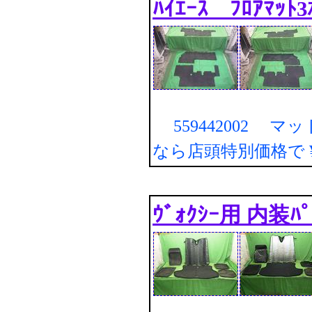
ﾊｲｴｰｽ ﾌﾛｱﾏｯﾄ
559442002 マ
なら店頭特別価格で
ｳﾞｫｸｼｰ用 内装ﾊﾟｰ