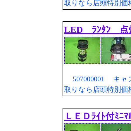
取りなら店頭特別価
LED ﾗﾝﾀﾝ 
507000001 キ
取りなら店頭特別価
ＬＥＤﾗｲﾄ付ﾐﾆﾏ