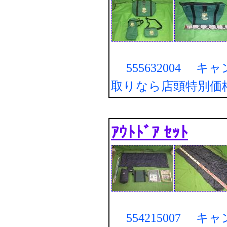
555632004 キ
取りなら店頭特別価
ｱｳﾄﾄﾞｱ ｾｯﾄ
554215007 キ