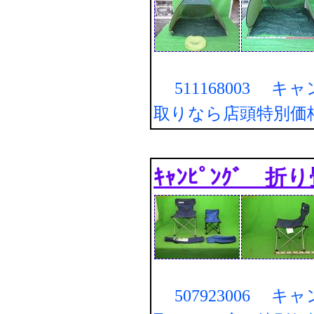
511168003 キ
取りなら店頭特別価
ｷｬﾝﾋﾟﾝｸﾞ 折
507923006 キ