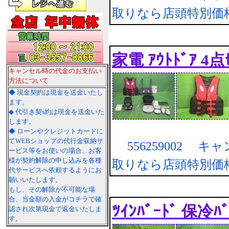
取りなら店頭特別価
家電 ｱｳﾄﾄﾞｱ 4点
キャンセル時の代金のお支払い
方法について
◆ 現金契約は現金を送金いたし
ます。
◆ 代引き契s約は現金を送金いた
します。
◆ ローンやクレジットカードに
てWEBショップの代行金収納サ
556259002 キ
ービス等をお使いの場合、お客
様が契約解除の申し込みを各種
取りなら店頭特別価
代サービスへ依頼するようにお
願いいたします。
もし、その解除が不可能な場
合、当金額の入金がコチラで確
ﾂｲﾝﾊﾞｰﾄﾞ 保冷ﾊﾞ
認され次第現金で返金いたしま
す。