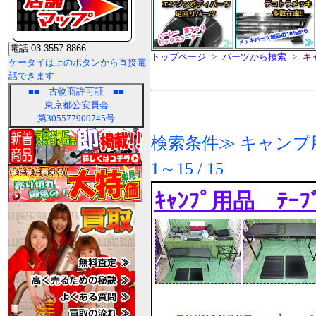
トップページ
>
パーツから検索
>
キ
ケータイは上のボタンから直接電
話できます
■■
古物商許可証
■■
東京都公安員会
第305577900745号
検索条件≫ キャンプ
1～15 / 15
ｷｬﾝﾌﾟ用品 ﾃｰ