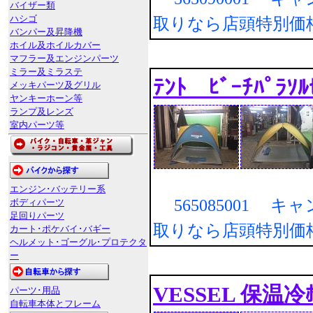
バイザー類
ハシゴ
取りなら店頭特別価
バンパー及昇降機
ホイル及ホイルカバー
マフラー及エンジンパーツ
ミラー及ミラステ
ﾃﾝﾄ ﾋﾞｰﾁﾊﾟﾗｿﾙ
メッキパーツ及グリル
ヤンキーホーン等
ランプ及レンズ
室内パーツ等
エンジン･バッテリー系
565085001 キ
ボディパーツ
足回りパーツ
取りなら店頭特別価
カート･ポケバイ･バギー
ヘルメット･ゴーグル･プロテクタ
ー
VESSEL 保温冷ﾎ
パーツ･用品
自転車本体とフレーム