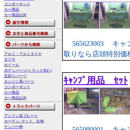
コンポーネント
カー用品
カー用品以外
565623003 キ
取りなら店頭特別価
アルミ・アルミタイヤ
タイヤ
ホイール
ボディパーツ(トラック含む)
足回りパーツ
ｷｬﾝﾌﾟ用品 ｾｯﾄ
エンジン系パーツ
コンポーネント
カー用品
カー用品以外
アンドン及プレート
カーテン､マット、生地
ナンバー枠
565090001 キ