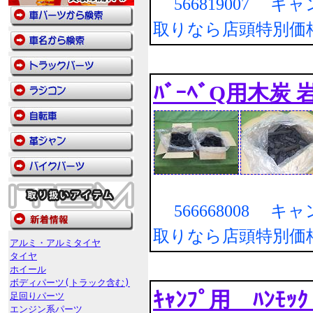
566819007 キ
取りなら店頭特別価
ﾊﾞｰﾍﾞQ用木炭 
566668008 キ
取りなら店頭特別価
アルミ・アルミタイヤ
タイヤ
ホイール
ボディパーツ(トラック含む)
ｷｬﾝﾌﾟ用 ﾊﾝﾓ
足回りパーツ
エンジン系パーツ