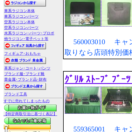
車系ラジコン本体
車系ラジコンパーツ
空系ラジコン本体
空系ラジコンパーツ
水系ラジコン･パーツ･プロポ
他ラジコン･電子ペット等
560003010 キ
取りなら店頭特別価
フィギュア･おもちゃ
革系ジャン･コート･パンツ
ブランド服･ブランド靴
ｸﾞﾘﾙ ｽﾄｰﾌﾞ ﾌﾞｰﾂ
貴金属･ブランド品･財布
ブランド工具
すでに売れてしまったもの
【特定商取引法に基づく表記】
559365001 キ