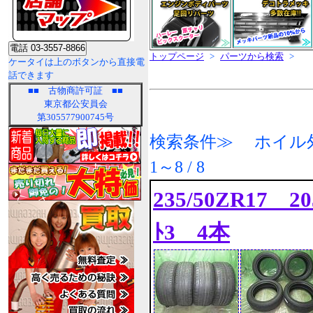
トップページ
>
パーツから検索
>
ケータイは上のボタンから直接電
話できます
■■
古物商許可証
■■
東京都公安員会
第305577900745号
検索条件≫ ホイル外
1～8 / 8
235/50ZR17 20
ﾄ3 4本