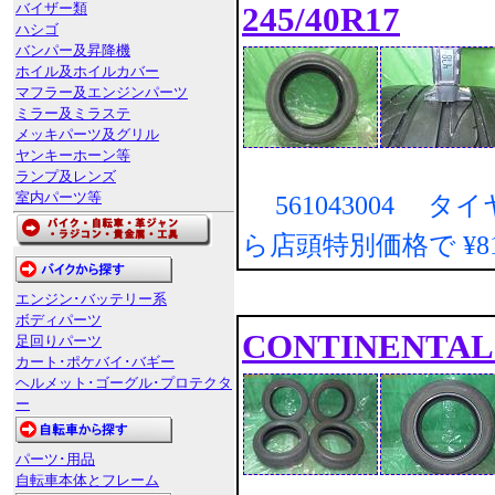
245/40R17
バイザー類
ハシゴ
バンパー及昇降機
ホイル及ホイルカバー
マフラー及エンジンパーツ
ミラー及ミラステ
メッキパーツ及グリル
ヤンキーホーン等
ランプ及レンズ
室内パーツ等
561043004 タ
ら店頭特別価格で
¥
エンジン･バッテリー系
ボディパーツ
CONTINENTAL ｺ
足回りパーツ
カート･ポケバイ･バギー
ヘルメット･ゴーグル･プロテクタ
ー
パーツ･用品
自転車本体とフレーム