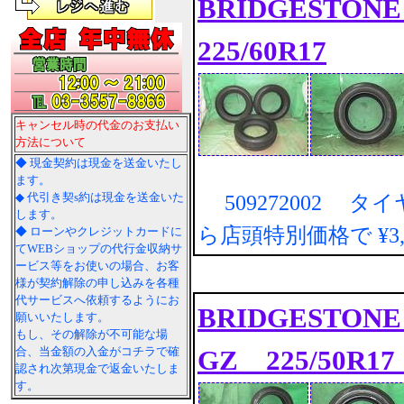
BRIDGESTONE 
225/60R17
キャンセル時の代金のお支払い
方法について
◆ 現金契約は現金を送金いたし
ます。
◆ 代引き契s約は現金を送金いた
509272002 タ
します。
ら店頭特別価格で
¥3
◆ ローンやクレジットカードに
てWEBショップの代行金収納サ
ービス等をお使いの場合、お客
様が契約解除の申し込みを各種
代サービスへ依頼するようにお
BRIDGESTONE ｽ
願いいたします。
もし、その解除が不可能な場
GZ 225/50R17
合、当金額の入金がコチラで確
認され次第現金で返金いたしま
す。