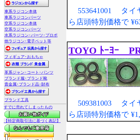
553641001 タ
車系ラジコン本体
車系ラジコンパーツ
ら店頭特別価格で
¥
空系ラジコン本体
空系ラジコンパーツ
水系ラジコン･パーツ･プロポ
他ラジコン･電子ペット等
TOYO ﾄｰﾖｰ P
フィギュア･おもちゃ
革系ジャン･コート･パンツ
ブランド服･ブランド靴
貴金属･ブランド品･財布
ブランド工具
509381003 タ
すでに売れてしまったもの
ら店頭特別価格で
¥1
【特定商取引法に基づく表記】