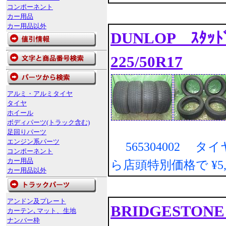
コンポーネント
カー用品
カー用品以外
DUNLOP ｽﾀｯﾄ
225/50R17
アルミ・アルミタイヤ
タイヤ
ホイール
ボディパーツ(トラック含む)
足回りパーツ
エンジン系パーツ
565304002 タ
コンポーネント
カー用品
ら店頭特別価格で
¥5
カー用品以外
アンドン及プレート
BRIDGESTONE
カーテン､マット、生地
ナンバー枠