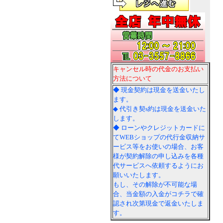
キャンセル時の代金のお支払い
方法について
◆ 現金契約は現金を送金いたし
ます。
◆ 代引き契s約は現金を送金いた
します。
◆ ローンやクレジットカードに
てWEBショップの代行金収納サ
ービス等をお使いの場合、お客
様が契約解除の申し込みを各種
代サービスへ依頼するようにお
願いいたします。
もし、その解除が不可能な場
合、当金額の入金がコチラで確
認され次第現金で返金いたしま
す。