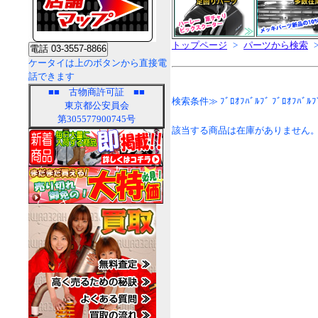
トップページ
>
パーツから検索
ケータイは上のボタンから直接電
話できます
■■
古物商許可証
■■
検索条件≫ ﾌﾞﾛｵﾌﾊﾞﾙﾌﾞ ﾌﾞﾛｵﾌﾊﾞﾙﾌ
東京都公安員会
第305577900745号
該当する商品は在庫がありません