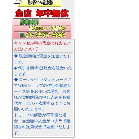
キャンセル時の代金のお支払い
方法について
◆ 現金契約は現金を送金いたし
ます。
◆ 代引き契s約は現金を送金いた
します。
◆ ローンやクレジットカードに
てWEBショップの代行金収納サ
ービス等をお使いの場合、お客
様が契約解除の申し込みを各種
代サービスへ依頼するようにお
願いいたします。
もし、その解除が不可能な場
合、当金額の入金がコチラで確
認され次第現金で返金いたしま
す。