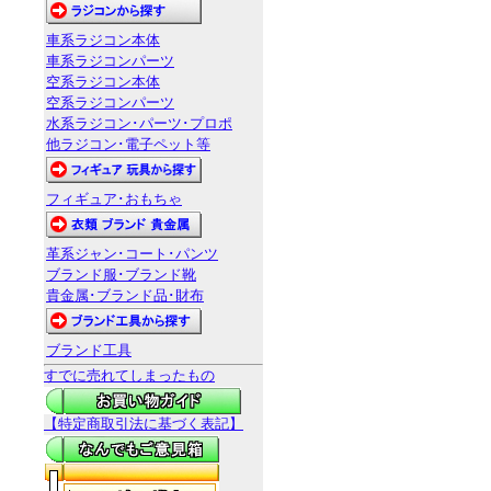
車系ラジコン本体
車系ラジコンパーツ
空系ラジコン本体
空系ラジコンパーツ
水系ラジコン･パーツ･プロポ
他ラジコン･電子ペット等
フィギュア･おもちゃ
革系ジャン･コート･パンツ
ブランド服･ブランド靴
貴金属･ブランド品･財布
ブランド工具
すでに売れてしまったもの
【特定商取引法に基づく表記】