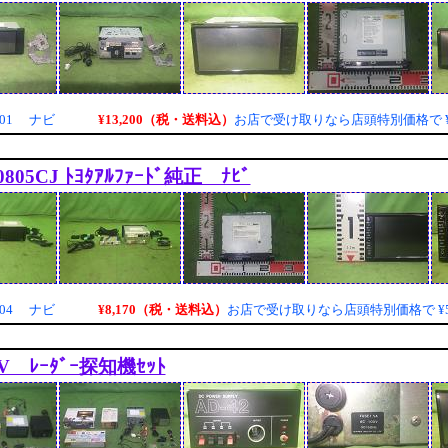
¥13,200（税・送料込）
001 ナビ
お店で受け取りなら店頭特別価格で
0805CJ ﾄﾖﾀｱﾙﾌｧｰﾄﾞ純正 ﾅﾋﾞ
¥8,170（税・送料込）
004 ナビ
お店で受け取りなら店頭特別価格で
¥
V ﾚｰﾀﾞｰ探知機ｾｯﾄ