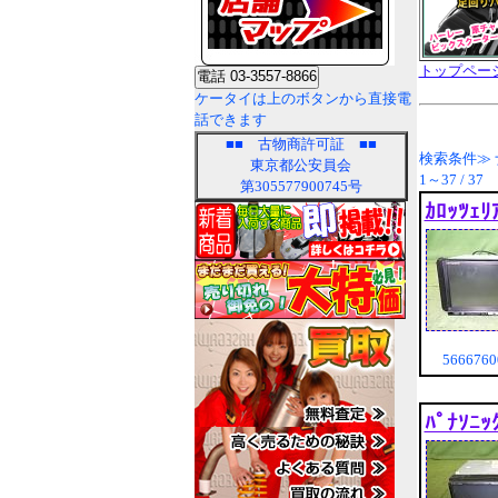
トップペー
ケータイは上のボタンから直接電
話できます
■■
古物商許可証
■■
検索条件≫ 
東京都公安員会
1～37 / 37
第305577900745号
ｶﾛｯﾂｪ
566676
ﾊﾟﾅｿﾆ