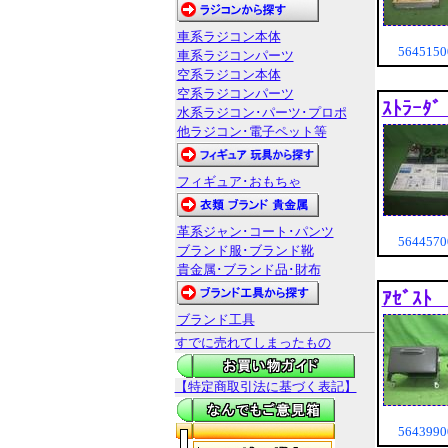
車系ラジコン本体
564515
車系ラジコンパーツ
空系ラジコン本体
空系ラジコンパーツ
ｽﾄﾗｰﾀ
水系ラジコン･パーツ･プロポ
他ラジコン･電子ペット等
フィギュア･おもちゃ
革系ジャン･コート･パンツ
564457
ブランド服･ブランド靴
貴金属･ブランド品･財布
ｱｾﾞｽﾄ
ブランド工具
すでに売れてしまったもの
【特定商取引法に基づく表記】
564399