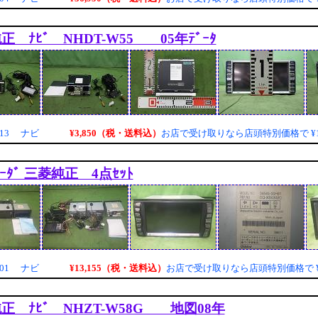
純正 ﾅﾋﾞ NHDT-W55 05年ﾃﾞｰﾀ
¥3,850（税・送料込）
013 ナビ
お店で受け取りなら店頭特別価格で
¥
ﾄﾗｰﾀﾞ 三菱純正 4点ｾｯﾄ
¥13,155（税・送料込）
001 ナビ
お店で受け取りなら店頭特別価格で
純正 ﾅﾋﾞ NHZT-W58G 地図08年