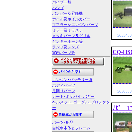
バイザー類
ハシゴ
バンパー及昇降機
ホイル及ホイルカバー
マフラー及エンジンパーツ
ミラー及ミラステ
565343
メッキパーツ及グリル
ヤンキーホーン等
ランプ及レンズ
CQ-HS
室内パーツ等
エンジン･バッテリー系
ボディパーツ
足回りパーツ
565053
カート･ポケバイ･バギー
ヘルメット･ゴーグル･プロテクタ
ﾅﾋﾞ T
ー
パーツ･用品
自転車本体とフレーム