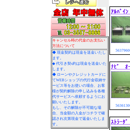
ｱﾙﾊﾟｲﾝ
キャンセル時の代金のお支払い
方法について
563796
◆ 現金契約は現金を送金いたし
ます。
◆ 代引き契s約は現金を送金いた
ﾅﾋﾞ ｵ
します。
◆ ローンやクレジットカードに
てWEBショップの代行金収納サ
ービス等をお使いの場合、お客
様が契約解除の申し込みを各種
代サービスへ依頼するようにお
願いいたします。
563613
もし、その解除が不可能な場
合、当金額の入金がコチラで確
認され次第現金で返金いたしま
ｽﾄﾗｰﾀﾞ
す。