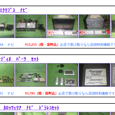
 ｴｸﾘﾌﾟｽ ﾅﾋﾞ
¥15,255（税・送料込）
004 ナビ
お店で受け取りなら店頭特別価格で
ｰﾃﾞｨｵ ﾊﾟｰﾂ ｾｯﾄ
¥5,795（税・送料込）
001 ナビ
お店で受け取りなら店頭特別価格で
¥
 ｶﾛｯﾂｪﾘｱ ﾅﾋﾞ ﾄﾞﾗﾚｺｾｯﾄ