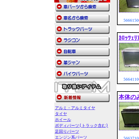
566615
ｶﾛｯﾂｪ
566411
本体のみ 
アルミ・アルミタイヤ
タイヤ
ホイール
ボディパーツ(トラック含む)
足回りパーツ
エンジン系パーツ
566371