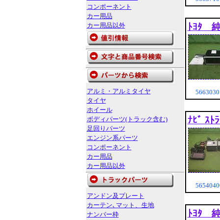
コンポーネント
カー用品
カー用品以外
ﾄﾖﾀ 
アルミ・アルミタイヤ
566303
タイヤ
ホイール
ﾅﾋﾞ ｽ
ボディパーツ(トラック含む)
足回りパーツ
エンジン系パーツ
コンポーネント
カー用品
カー用品以外
565404
アンドン及プレート
カーテン､マット、生地
ﾄﾖﾀ 
ナンバー枠