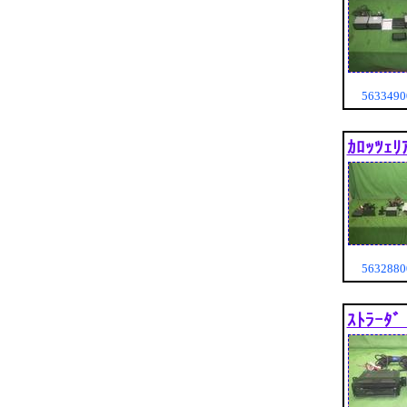
563349
ｶﾛｯﾂｪﾘ
563288
ｽﾄﾗｰ