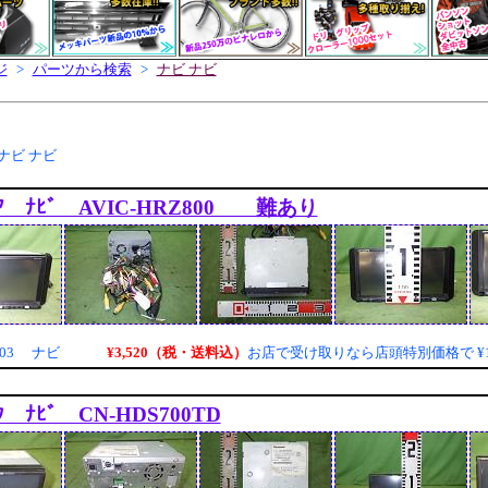
ジ
>
パーツから検索
>
ナビ ナビ
ナビ ナビ
ﾘｱ ﾅﾋﾞ AVIC-HRZ800 難あり
¥3,520（税・送料込）
003 ナビ
お店で受け取りなら店頭特別価格で
¥
ｯｸ ﾅﾋﾞ CN-HDS700TD