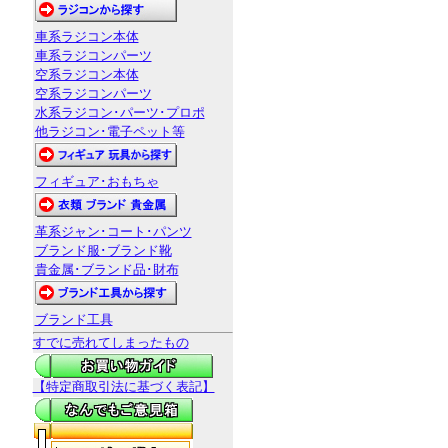
車系ラジコン本体
車系ラジコンパーツ
空系ラジコン本体
空系ラジコンパーツ
水系ラジコン･パーツ･プロポ
他ラジコン･電子ペット等
フィギュア･おもちゃ
革系ジャン･コート･パンツ
ブランド服･ブランド靴
貴金属･ブランド品･財布
ブランド工具
すでに売れてしまったもの
【特定商取引法に基づく表記】