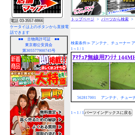
トップページ
>
パーツから検索
>
ケータイは上のボタンから直接電
話できます
■■
古物商許可証
■■
検索条件≫ アンテナ、チューナー 
東京都公安員会
1～1 / 1
第305577900745号
ｱﾏﾁｭｱ無線用ｱﾝﾃﾅ 144
562817001 アンテナ、チュー
パーツインデックスに戻る
1～1 / 1