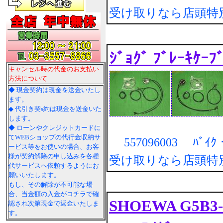
受け取りなら店頭特
ｼﾞｮｸﾞ ﾌﾞﾚｰｷｹｰﾌ
キャンセル時の代金のお支払い
方法について
◆ 現金契約は現金を送金いたし
ます。
◆ 代引き契s約は現金を送金いた
します。
◆ ローンやクレジットカードに
てWEBショップの代行金収納サ
557096003 ﾊﾞｲ
ービス等をお使いの場合、お客
様が契約解除の申し込みを各種
受け取りなら店頭特
代サービスへ依頼するようにお
願いいたします。
もし、その解除が不可能な場
合、当金額の入金がコチラで確
SHOEWA G5B3-1
認され次第現金で返金いたしま
す。