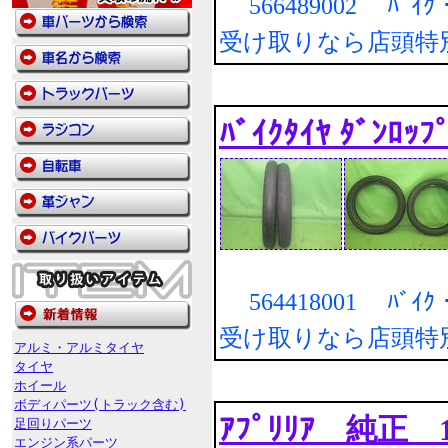
566489002 ﾊﾞｲ
受け取りなら店頭特
ﾊﾞｲｸﾀｲﾔ ﾀﾞﾝﾛ
564418001 ﾊﾞｲ
受け取りなら店頭特
アルミ・アルミタイヤ
タイヤ
ホイール
ボディパーツ(トラック含む)
ｱﾌﾟﾘﾘｱ 純正 17
足回りパーツ
エンジン系パーツ