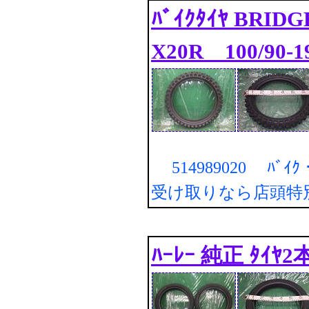
ﾊﾞｲｸﾀｲﾔ BRIDG
X20R 100/90-1
514989020 ﾊﾞｲ
受け取りなら店頭特
ﾊｰﾚｰ 純正 ﾀｲﾔ2