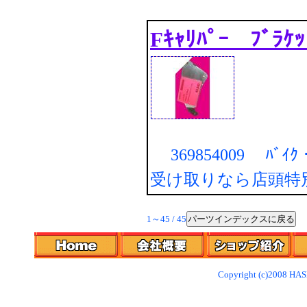
Fｷｬﾘﾊﾟｰ ﾌﾞﾗｹ
369854009 ﾊﾞｲ
受け取りなら店頭特
パーツインデックスに戻る
1～45 / 45
Copyright (c)2008 HAS