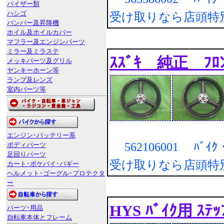
バイザー類
ハシゴ
受け取りなら店頭特
バンパー及昇降機
ホイル及ホイルカバー
マフラー及エンジンパーツ
ミラー及ミラステ
ｽｽﾞｷ 純正 ﾌﾛﾝ
メッキパーツ及グリル
ヤンキーホーン等
ランプ及レンズ
室内パーツ等
エンジン･バッテリー系
562106001 ﾊﾞｲ
ボディパーツ
足回りパーツ
受け取りなら店頭特
カート･ポケバイ･バギー
ヘルメット･ゴーグル･プロテクタ
ー
HYS ﾊﾞｲｸ用 ｽﾃｯ
パーツ･用品
自転車本体とフレーム