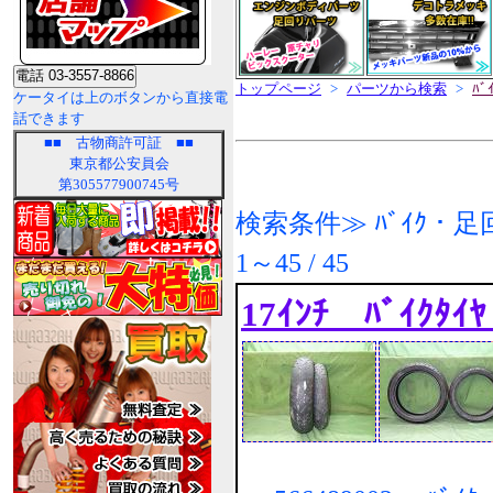
トップページ
>
パーツから検索
>
ﾊﾞ
ケータイは上のボタンから直接電
話できます
■■
古物商許可証
■■
東京都公安員会
第305577900745号
検索条件≫ ﾊﾞｲｸ・足回り
1～45 / 45
17ｲﾝﾁ ﾊﾞｲｸﾀｲ