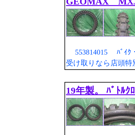
GEOMAX MX3S
553814015 ﾊﾞｲ
受け取りなら店頭特
19年製。 ﾊﾞﾄﾙｸﾛ