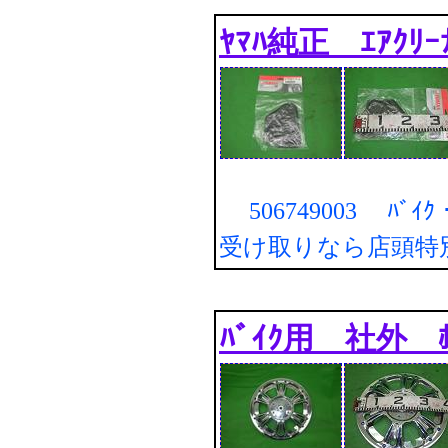
ﾔﾏﾊ純正 ｴｱｸﾘｰ
506749003 ﾊﾞｲ
受け取りなら店頭特
ﾊﾞｲｸ用 社外 ﾎｲ