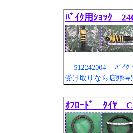
ﾊﾞｲｸ用ｼｮｯｸ 2
512242004 ﾊﾞｲ
受け取りなら店頭特
ｵﾌﾛｰﾄﾞ ﾀｲﾔ C