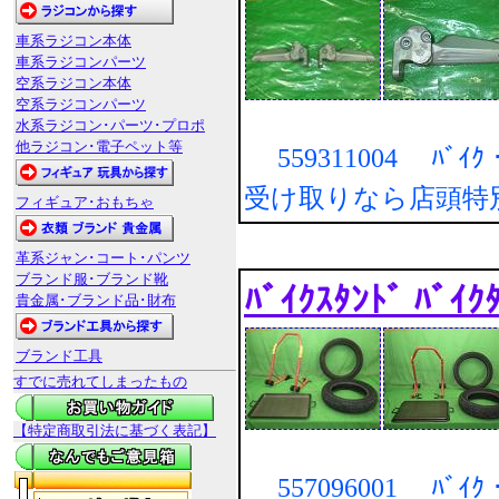
車系ラジコン本体
車系ラジコンパーツ
空系ラジコン本体
空系ラジコンパーツ
水系ラジコン･パーツ･プロポ
他ラジコン･電子ペット等
559311004 ﾊﾞｲ
受け取りなら店頭特
フィギュア･おもちゃ
革系ジャン･コート･パンツ
ブランド服･ブランド靴
ﾊﾞｲｸｽﾀﾝﾄﾞ ﾊﾞｲ
貴金属･ブランド品･財布
ブランド工具
すでに売れてしまったもの
【特定商取引法に基づく表記】
557096001 ﾊﾞｲ