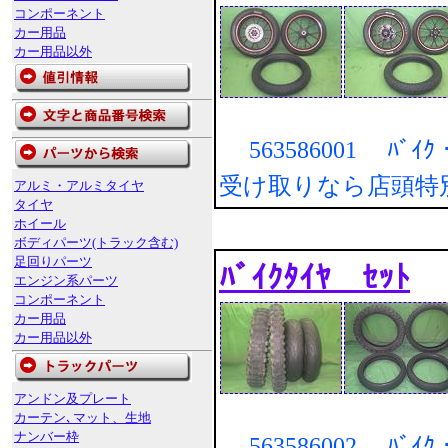
コンポーネント
カー用品
カー用品以外
563586001 ﾊﾞｲ
受け取りなら店頭特
アルミ・アルミタイヤ
タイヤ
ホイール
ボディパーツ(トラック含む)
足回りパーツ
ﾊﾞｲｸﾀｲﾔ ｾｯﾄ
エンジン系パーツ
コンポーネント
カー用品
カー用品以外
アンドン及プレート
カーテン､マット、生地
ナンバー枠
563586002 ﾊﾞｲ