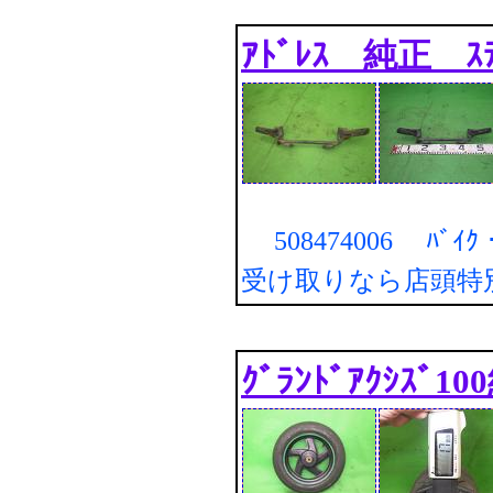
ｱﾄﾞﾚｽ 純正 ｽﾃ
508474006 ﾊﾞｲ
受け取りなら店頭特
ｸﾞﾗﾝﾄﾞｱｸｼｽﾞ10