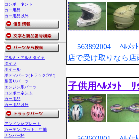
コンポーネント
カー用品
カー用品以外
563892004 ﾍﾙﾒｯ
店で受け取りなら店
アルミ・アルミタイヤ
タイヤ
ホイール
ボディパーツ(トラック含む)
足回りパーツ
子供用ﾍﾙﾒｯﾄ ﾘｯﾌ
エンジン系パーツ
コンポーネント
カー用品
カー用品以外
アンドン及プレート
カーテン､マット、生地
ナンバー枠
563602001 ﾍﾙﾒｯ