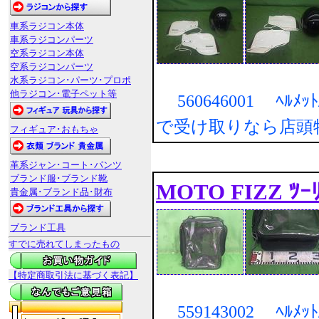
車系ラジコン本体
車系ラジコンパーツ
空系ラジコン本体
空系ラジコンパーツ
水系ラジコン･パーツ･プロポ
他ラジコン･電子ペット等
560646001 ﾍﾙﾒｯ
で受け取りなら店頭
フィギュア･おもちゃ
革系ジャン･コート･パンツ
ブランド服･ブランド靴
MOTO FIZZ ﾂｰﾘ
貴金属･ブランド品･財布
ブランド工具
すでに売れてしまったもの
【特定商取引法に基づく表記】
559143002 ﾍﾙﾒｯ