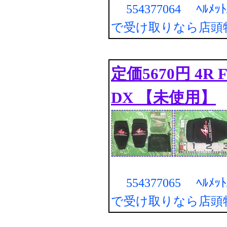
554377064 ﾍﾙﾒｯ
で受け取りなら店頭
定価5670円 4R FO
DX 【未使用】
554377065 ﾍﾙﾒｯ
で受け取りなら店頭