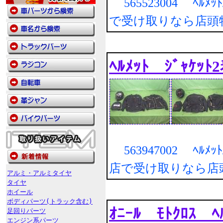
565523004 ﾍﾙﾒｯ
で受け取りなら店頭
ﾍﾙﾒｯﾄ ｼﾞｬｹｯﾄ
563947002 ﾍﾙﾒｯ
店で受け取りなら店
アルミ・アルミタイヤ
タイヤ
ホイール
ボディパーツ(トラック含む)
ｵﾆｰﾙ ﾓﾄｸﾛｽ ﾍ
足回りパーツ
エンジン系パーツ