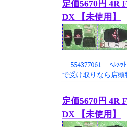
定価5670円 4R FO
DX 【未使用】
554377061 ﾍﾙﾒｯ
で受け取りなら店頭
定価5670円 4R FO
DX 【未使用】