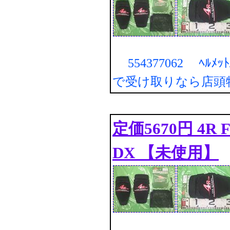
554377062 ﾍﾙﾒｯ
で受け取りなら店頭
定価5670円 4R FO
DX 【未使用】