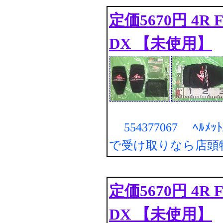
定価5670円 4R FO
DX 【未使用】
554377067 ﾍﾙﾒｯ
で受け取りなら店頭
定価5670円 4R FO
DX 【未使用】