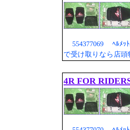
554377069 ﾍﾙﾒｯ
で受け取りなら店頭
4R FOR RIDER
554377070 ﾍﾙﾒｯ