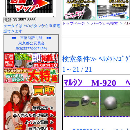
トップページ
>
パーツから検索
>
ﾍﾙ
ケータイは上のボタンから直接電
話できます
■■
古物商許可証
■■
東京都公安員会
第305577900745号
検索条件≫ ﾍﾙﾒｯﾄ/ｺﾞｸ
1～21 / 21
ﾏﾙｼﾝ M-920 