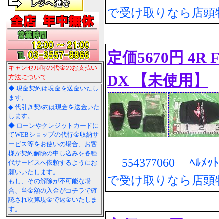
で受け取りなら店頭
定価5670円 4R FO
キャンセル時の代金のお支払い
DX 【未使用】
方法について
◆ 現金契約は現金を送金いたし
ます。
◆ 代引き契s約は現金を送金いた
します。
◆ ローンやクレジットカードに
てWEBショップの代行金収納サ
ービス等をお使いの場合、お客
様が契約解除の申し込みを各種
554377060 ﾍﾙﾒｯ
代サービスへ依頼するようにお
願いいたします。
で受け取りなら店頭
もし、その解除が不可能な場
合、当金額の入金がコチラで確
認され次第現金で返金いたしま
す。