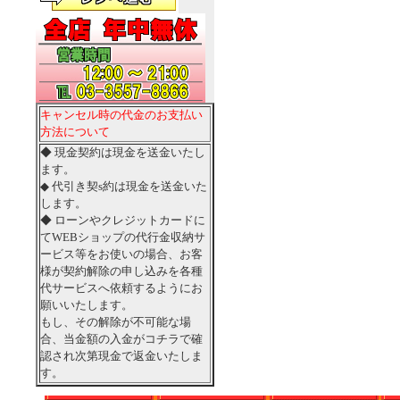
キャンセル時の代金のお支払い
方法について
◆ 現金契約は現金を送金いたし
ます。
◆ 代引き契s約は現金を送金いた
します。
◆ ローンやクレジットカードに
てWEBショップの代行金収納サ
ービス等をお使いの場合、お客
様が契約解除の申し込みを各種
代サービスへ依頼するようにお
願いいたします。
もし、その解除が不可能な場
合、当金額の入金がコチラで確
認され次第現金で返金いたしま
す。