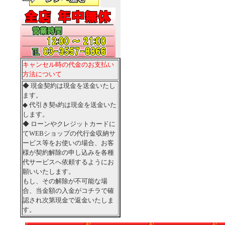
キャンセル時の代金のお支払い
方法について
◆ 現金契約は現金を送金いたし
ます。
◆ 代引き契s約は現金を送金いた
します。
◆ ローンやクレジットカードに
てWEBショップの代行金収納サ
ービス等をお使いの場合、お客
様が契約解除の申し込みを各種
代サービスへ依頼するようにお
願いいたします。
もし、その解除が不可能な場
合、当金額の入金がコチラで確
認され次第現金で返金いたしま
す。