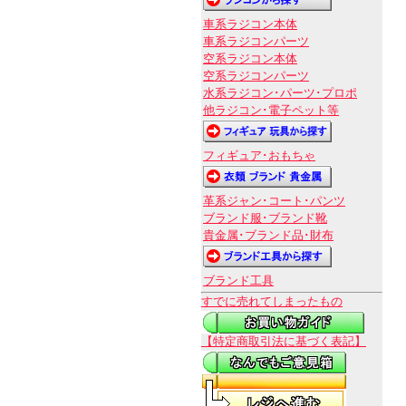
車系ラジコン本体
車系ラジコンパーツ
空系ラジコン本体
空系ラジコンパーツ
水系ラジコン･パーツ･プロポ
他ラジコン･電子ペット等
フィギュア･おもちゃ
革系ジャン･コート･パンツ
ブランド服･ブランド靴
貴金属･ブランド品･財布
ブランド工具
すでに売れてしまったもの
【特定商取引法に基づく表記】