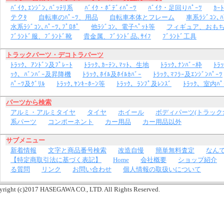
ﾊﾞｲｸ､ｴﾝｼﾞﾝ､ﾊﾞｯﾃﾘ系
ﾊﾞｲｸ・ﾎﾞﾃﾞｨﾊﾟｰﾂ
ﾊﾞｲｸ・足回りﾊﾟｰﾂ
ｶｰﾄ
テクﾀ
自転車のﾊﾟｰﾂ、用品
自転車本体とフレーム
車系ﾗｼﾞｺﾝ､ﾊ
水系ﾗｼﾞｺﾝ､ﾊﾟｰﾂ､ﾌﾟﾛﾎﾟ
他ﾗｼﾞｺﾝ、電子ﾍﾟｯﾄ等
フィギュア、おも
ﾌﾞﾗﾝﾄﾞ服、ﾌﾞﾗﾝﾄﾞ靴
貴金属、ﾌﾞﾗﾝﾄﾞ品､ｻｲﾌ
ﾌﾞﾗﾝﾄﾞ工具
トラックパーツ・デコトラパーツ
ﾄﾗｯｸ、ｱﾝﾄﾞﾝ及ﾌﾟﾚｰﾄ
ﾄﾗｯｸ､ｶｰﾃﾝ､ﾏｯﾄ、生地
ﾄﾗｯｸ､ﾅﾝﾊﾞｰ枠
ﾄﾗ
ｯｸ、ﾊﾞﾝﾊﾞｰ及昇降機
ﾄﾗｯｸ､ﾎｲﾙ及ﾎｲﾙｶﾊﾞｰ
ﾄﾗｯｸ､ﾏﾌﾗｰ及ｴﾝｼﾞﾝﾊﾟｰﾂ
ﾊﾟｰﾂ及ｸﾞﾘﾙ
ﾄﾗｯｸ､ﾔﾝｷｰﾎｰﾝ等
ﾄﾗｯｸ、ﾗﾝﾌﾟ及ﾚﾝｽﾞ
ﾄﾗｯｸ、室内ﾊﾟ
パーツから検索
アルミ・アルミタイヤ
タイヤ
ホイール
ボディパーツ(トラック
系パーツ
コンポーネント
カー用品
カー用品以外
サブメニュー
新着情報
文字と商品番号検索
改造自慢
簡単無料査定
なん
【特定商取引法に基づく表記】
Home
会社概要
ショップ紹介
る質問
リンク
お問い合わせ
個人情報の取扱いについて
yright (c)2017 HASEGAWA CO., LTD. All Rights Reserved.