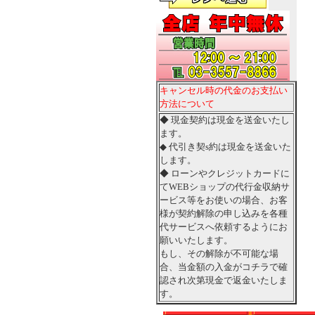
キャンセル時の代金のお支払い
方法について
◆ 現金契約は現金を送金いたし
ます。
◆ 代引き契s約は現金を送金いた
します。
◆ ローンやクレジットカードに
てWEBショップの代行金収納サ
ービス等をお使いの場合、お客
様が契約解除の申し込みを各種
代サービスへ依頼するようにお
願いいたします。
もし、その解除が不可能な場
合、当金額の入金がコチラで確
認され次第現金で返金いたしま
す。