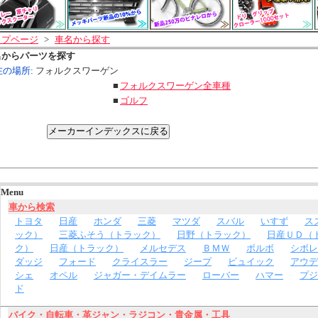
ップページ
>
車名から探す
名からパーツを探す
在の場所:
フォルクスワーゲン
■
フォルクスワーゲン全車種
■
ゴルフ
Menu
車から検索
トヨタ
日産
ホンダ
三菱
マツダ
スバル
いすず
ス
ック）
三菱ふそう（トラック）
日野（トラック）
日産ＵＤ（
ク）
日産（トラック）
メルセデス
ＢＭＷ
ボルボ
シボレ
ダッジ
フォード
クライスラー
ジープ
ビュイック
アウデ
シェ
オペル
ジャガー・デイムラー
ローバー
ハマー
プジ
ド
バイク・自転車・革ジャン・ラジコン・貴金属・工具