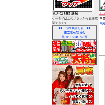
ト
ケータイは上のボタンから直接電
車
話できます
現
■■
古物商許可証
■■
東京都公安員会
第305577900745号