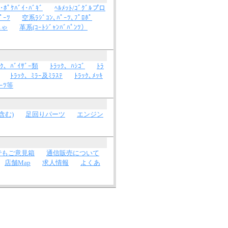
･ﾎﾟｹﾊﾞｲ･ﾊﾞｷﾞ
ﾍﾙﾒｯﾄ/ｺﾞｸﾞﾙプロ
ﾟｰﾂ
空系ﾗｼﾞｺﾝ､ﾊﾟｰﾂ､ﾌﾟﾛﾎﾟ
ちゃ
革系(ｺｰﾄｼﾞｬﾝﾊﾞﾊﾟﾝﾂ）
ｯｸ、ﾊﾞｲｻﾞｰ類
ﾄﾗｯｸ、ﾊｼｺﾞ
ﾄﾗ
ﾄﾗｯｸ、ﾐﾗｰ及ﾐﾗｽﾃ
ﾄﾗｯｸ､ﾒｯｷ
ｰﾂ等
含む)
足回りパーツ
エンジン
でもご意見箱
通信販売について
店舗Map
求人情報
よくあ