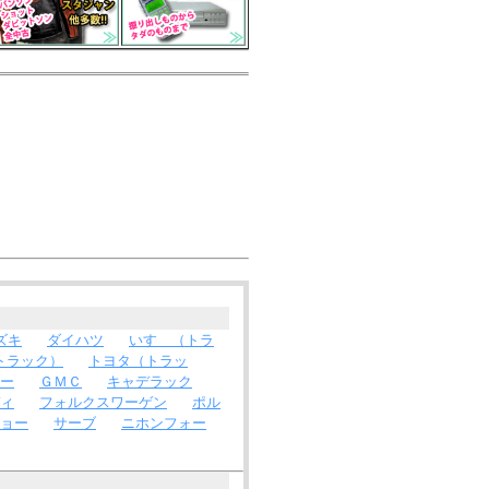
ズキ
ダイハツ
いすゞ（トラ
トラック）
トヨタ（トラッ
ー
ＧＭＣ
キャデラック
ィ
フォルクスワーゲン
ポル
ョー
サーブ
ニホンフォー