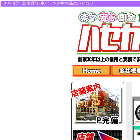
無料査定･高価買取･車パーツの中古品のハセガワ